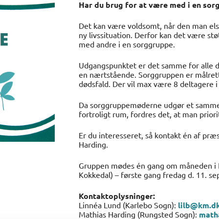
Har du brug for at være med i en sor
Det kan være voldsomt, når den man elsk
ny livssituation. Derfor kan det være st
med andre i en sorggruppe.
Udgangspunktet er det samme for alle d
en nærtstående. Sorggruppen er målrette
dødsfald. Der vil max være 8 deltagere 
Da sorggruppemøderne udgør et samme
fortroligt rum, fordres det, at man prior
Er du interesseret, så kontakt én af pr
Harding.
Gruppen mødes én gang om måneden i Eg
Kokkedal) – første gang fredag d. 11. s
Kontaktoplysninger:
Linnéa Lund (Karlebo Sogn):
lilb@km.d
Mathias Harding (Rungsted Sogn):
math