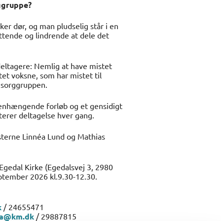
ggruppe?
er dør, og man pludselig står i en
øttende og lindrende at dele det
eltagere: Nemlig at have mistet
t voksne, som har mistet til
i sorggruppen.
nhængende forløb og et gensidigt
iterer deltagelse hver gang.
æsterne Linnéa Lund og Mathias
edal Kirke (Egedalsvej 3, 2980
eptember 2026 kl.9.30-12.30.
k
/ 24655471
a@km.dk
/ 29887815