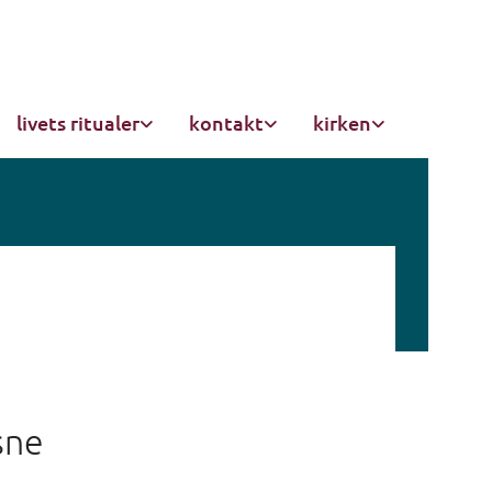
livets ritualer
kontakt
kirken
sne