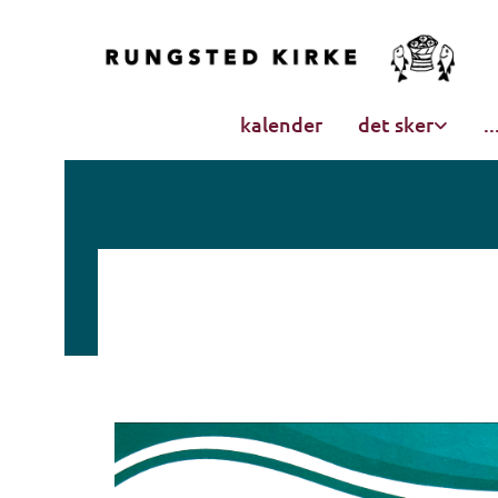
kalender
det sker
.