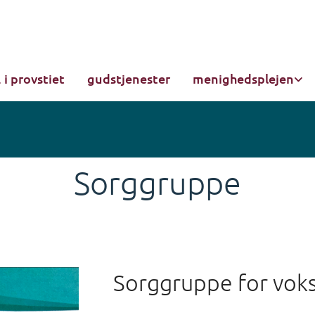
.. i provstiet
gudstjenester
menighedsplejen
Sorggruppe
Sorggruppe for vok