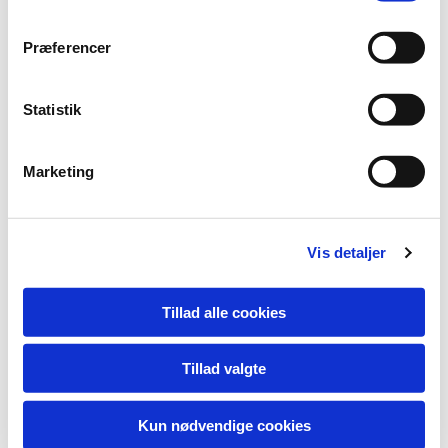
Præferencer
Statistik
Marketing
Rungsted Kirke, Bolbrovej 15 · Rungsted Sognehus, Bolbrovej 10B,
2960 Rungsted kyst
Vis detaljer
Tillad alle cookies
Tillad valgte
Privatlivspolitik
Log på ChurchDesk
Kun nødvendige cookies