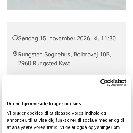
Søndag 15. november 2026, kl. 11:30
Rungsted Sognehus, Bolbrovej 10B,
2960 Rungsted Kyst
100 kr.
Denne hjemmeside bruger cookies
Freja Polonius om aktiv dødshjælp
Vi bruger cookies til at tilpasse vores indhold og
annoncer, til at vise dig funktioner til sociale medier og til
Foredrag & Frokost incl. drikke. Pris 100 kr.
at analysere vores trafik. Vi deler også oplysninger om
Tilmelding på rungstedkirke.dk