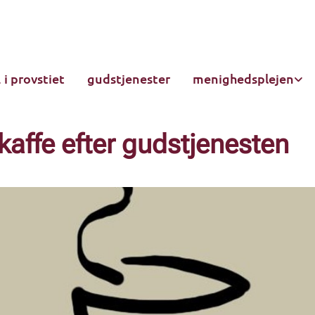
.. i provstiet
gudstjenester
menighedsplejen
kaffe efter gudstjenesten