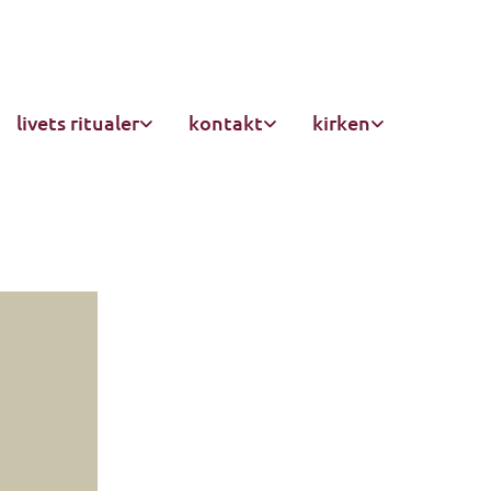
livets ritualer
kontakt
kirken