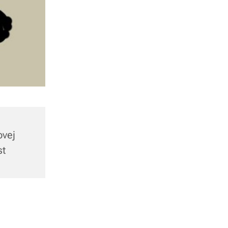
ovej
st