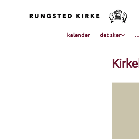
kalender
det sker
.
Kirke