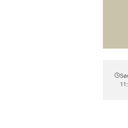
Søn
11